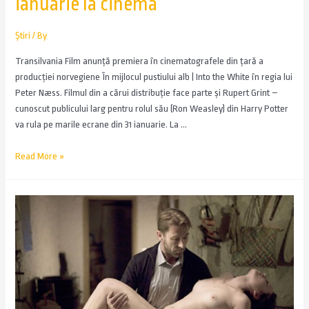
ianuarie la cinema
Știri
/ By
Transilvania Film anunță premiera în cinematografele din țară a
producției norvegiene În mijlocul pustiului alb | Into the White în regia lui
Peter Næss. Filmul din a cărui distribuție face parte și Rupert Grint –
cunoscut publicului larg pentru rolul său (Ron Weasley) din Harry Potter
va rula pe marile ecrane din 31 ianuarie. La …
Read More »