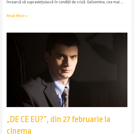
încearcă să supravieţuiască în condiţii de criză. Gelsomina, cea mai …
Read More »
„DE CE EU?”, din 27 februarie la
cinema