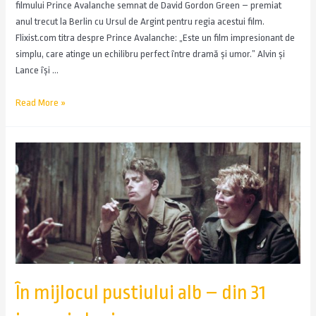
filmului Prince Avalanche semnat de David Gordon Green – premiat
anul trecut la Berlin cu Ursul de Argint pentru regia acestui film.
Flixist.com titra despre Prince Avalanche: „Este un film impresionant de
simplu, care atinge un echilibru perfect între dramă și umor.” Alvin şi
Lance îşi …
Read More »
În mijlocul pustiului alb – din 31