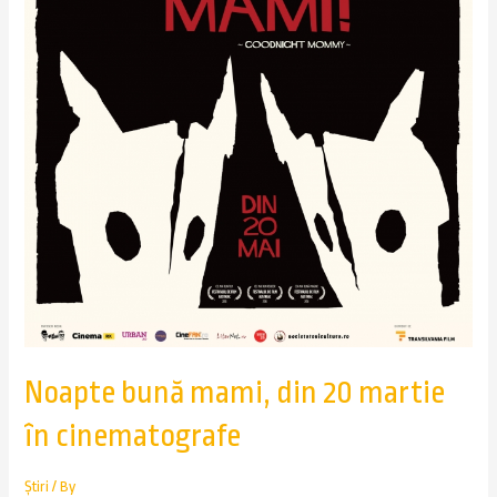
Noapte bună mami, din 20 martie
în cinematografe
Știri
/ By