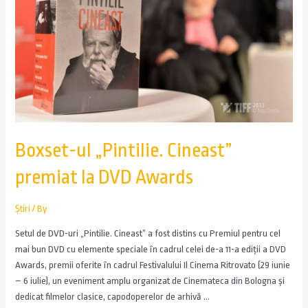
Boxset-ul „Pintilie. Cineast”
premiat la DVD Awards
Știri
/ By
Setul de DVD-uri „Pintilie. Cineast” a fost distins cu Premiul pentru cel
mai bun DVD cu elemente speciale în cadrul celei de-a 11-a ediții a DVD
Awards, premii oferite în cadrul Festivalului Il Cinema Ritrovato (29 iunie
– 6 iulie), un eveniment amplu organizat de Cinemateca din Bologna și
dedicat filmelor clasice, capodoperelor de arhivă …