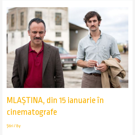
MLAȘTINA, din 15 ianuarie în
cinematografe
Știri
/ By