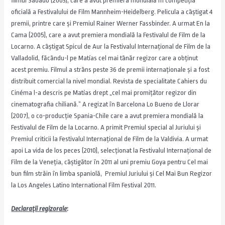
filmul Sabado (2003), care a avut premiera mondială în competiția
oficială a Festivalului de Film Mannheim-Heidelberg. Pelicula a câștigat 4
premii, printre care și Premiul Rainer Werner Fassbinder. A urmat En la
Cama (2005), care a avut premiera mondială la Festivalul de Film de la
Locarno. A câștigat Spicul de Aur la Festivalul Internațional de Film de la
Valladolid, făcându-l pe Matías cel mai tânăr regizor care a obținut
acest premiu. Filmul a strâns peste 36 de premii internaționale și a fost
distribuit comercial la nivel mondial. Revista de specialitate Cahiers du
Cinéma l-a descris pe Matías drept „cel mai promițător regizor din
cinematografia chiliană.” A regizat în Barcelona Lo Bueno de Llorar
(2007), o co-producție Spania-Chile care a avut premiera mondială la
Festivalul de Film de la Locarno. A primit Premiul special al Juriului și
Premiul criticii la Festivalul Internațional de Film de la Valdivia. A urmat
apoi La vida de los peces (2010), selecționat la Festivalul Internațional de
Film de la Veneția, câștigător în 2011 al uni premiu Goya pentru Cel mai
bun film străin în limba spaniolă, Premiul Juriului și Cel Mai Bun Regizor
la Los Angeles Latino International Film Festival 2011.
Declaraţii regizorale
: