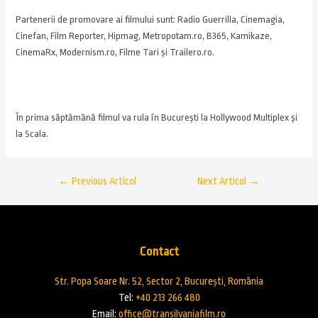
Partenerii de promovare ai filmului sunt: Radio Guerrilla, Cinemagia,
Cinefan, Film Reporter, Hipmag, Metropotam.ro, B365, Kamikaze,
CinemaRx, Modernism.ro, Filme Tari și Trailero.ro.
În prima săptămână filmul va rula în Bucureşti la Hollywood Multiplex şi
la Scala.
←
Previous Articol
Next Articol
→
Contact
Str. Popa Soare Nr. 52, Sector 2, București, România
Tel:
+40 213 266 480
Email:
office@transilvaniafilm.ro