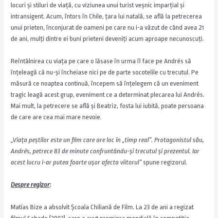
locuri și stiluri de viață, cu viziunea unui turist veșnic imparțial și
intransigent. Acum, întors în Chile, țara lui natală, se află la petrecerea
unui prieten, înconjurat de oameni pe care nu i-a văzut de când avea 21
de ani, mulți dintre ei buni prieteni deveniți acum aproape necunoscuți.
Reîntâlnirea cu viața pe care o lăsase în urma îl face pe Andrés să
înțeleagă că nu-și încheiase nici pe de parte socotelile cu trecutul. Pe
măsură ce noaptea continuă, începem să înțelegem că un eveniment
tragic leagă acest grup, eveniment ce a determinat plecarea lui Andrés.
Mai mult, la petrecere se află și Beatriz, fosta lui iubită, poate persoana
de care are cea mai mare nevoie.
„Via
ț
a pe
ș
tilor este un film care are loc în „timp real”. Protagonistul său,
Andrés, petrece 83 de minute confruntându-
ș
i trecutul
ș
i prezentul. Iar
acest lucru i-ar putea foarte u
ș
or afecta viitorul”
spune regizorul.
Despre regizor
:
Matías Bize a absolvit Școala Chiliană de Film. La 23 de ani a regizat