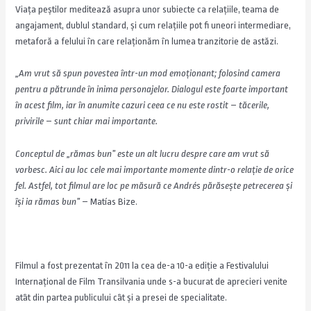
Viața peștilor meditează asupra unor subiecte ca relațiile, teama de
angajament, dublul standard, și cum relațiile pot fi uneori intermediare,
metaforă a felului în care relaționăm în lumea tranzitorie de astăzi.
„Am vrut să spun povestea într-un mod emo
ț
ionant; folosind camera
pentru a pătrunde în inima personajelor. Dialogul este foarte important
în acest film, iar în anumite cazuri ceea ce nu este rostit – tăcerile,
privirile – sunt chiar mai importante.
Conceptul de „rămas bun” este un alt lucru despre care am vrut să
vorbesc. Aici au loc cele mai importante momente dintr-o rela
ț
ie de orice
fel. Astfel, tot filmul are loc pe măsură ce Andrés părăse
ș
te petrecerea
ș
i
î
ș
i ia rămas bun”
– Matías Bize.
Filmul a fost prezentat în 2011 la cea de-a 10-a ediție a Festivalului
Internațional de Film Transilvania unde s-a bucurat de aprecieri venite
atât din partea publicului cât și a presei de specialitate.