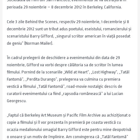
perioada 29 noiembrie – 8 decembrie 2012 în Berkeley, California.
Cele 3 zile Behind the Scenes, respectiv 29 noiembrie, 1 decembrie şi 8
decembrie 2012 sunt un tribut adus poetului, eseistului, romancierului şi
scenaristului Barry Gifford, „singurul scriitor american în viață posedat
de geniu” (Norman Mailer).
În cadrul prelegerii de deschidere a evenimentului din data de 29
noiembrie, Gifford va vorbi despre călătoria sa de scriitor în lumea
filmului. Pornind de la scenariile „Wild at Heart”, „Lost Highway”, „Tatăl
Fantomă”, „Perdita Durango”, prelegerea va culmina cu premiera
vestică a filmului „Tatăl Fantomă”, road-movie nostalgic descris de
curatorii evenimentului ca fiind „rapsodia românească” a lui Lucian
Georgescu.
„Faptul că Berkeley Art Museum și Pacific Film Archive au achiziţionat o
copie a filmului şi îl vor prezenta în premieră pe coasta vestică cu
ocazia medalionului omagial Barry Gifford este pentru mine deopotrivă
o onoare şi un motiv de împlinire. Am convingerea că „Tatăl Fantomă”