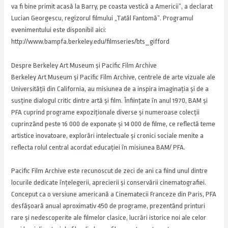
va fi bine primit acasă la Barry, pe coasta vestică a Americii”, a declarat
Lucian Georgescu, regizorul filmului „Tatăl Fantomă”. Programul
evenimentului este disponibil aici:
http://www.bampfa.berkeley.edu/filmseries/bts_gifford
Despre Berkeley Art Museum şi Pacific Film Archive
Berkeley Art Museum şi Pacific Film Archive, centrele de arte vizuale ale
Universităţii din California, au misiunea de a inspira imaginaţia şi de a
susţine dialogul critic dintre artă şi film. Înfiinţate în anul 1970, BAM şi
PFA cuprind programe expoziţionale diverse şi numeroase colecţii
cuprinzând peste 16 000 de exponate şi 14 000 de filme, ce reflectă teme
artistice inovatoare, explorări intelectuale şi cronici sociale menite a
reflecta rolul central acordat educaţiei în misiunea BAM/ PFA.
Pacific Film Archive este recunoscut de zeci de ani ca fiind unul dintre
locurile dedicate înţelegerii, aprecierii şi conservării cinematografiei.
Conceput ca o versiune americană a Cinematecii Franceze din Paris, PFA
desfăşoară anual aproximativ 450 de programe, prezentând printuri
rare şi nedescoperite ale filmelor clasice, lucrări istorice noi ale celor