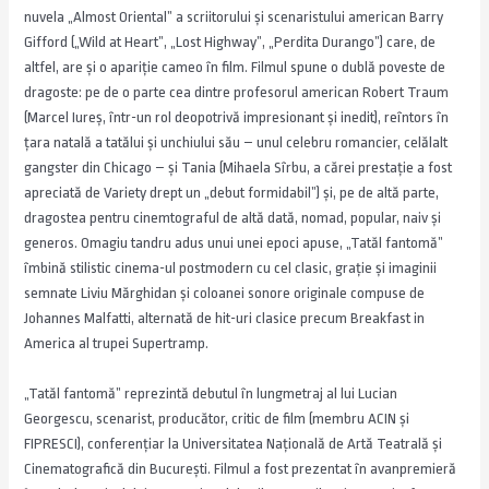
nuvela „Almost Oriental” a scriitorului şi scenaristului american Barry
Gifford („Wild at Heart”, „Lost Highway”, „Perdita Durango”) care, de
altfel, are și o apariție cameo în film. Filmul spune o dublă poveste de
dragoste: pe de o parte cea dintre profesorul american Robert Traum
(Marcel Iureș, într-un rol deopotrivă impresionant și inedit), reîntors în
țara natală a tatălui și unchiului său – unul celebru romancier, celălalt
gangster din Chicago – și Tania (Mihaela Sîrbu, a cărei prestație a fost
apreciată de Variety drept un „debut formidabil”) și, pe de altă parte,
dragostea pentru cinemtograful de altă dată, nomad, popular, naiv și
generos. Omagiu tandru adus unui unei epoci apuse, „Tatăl fantomă”
îmbină stilistic cinema-ul postmodern cu cel clasic, grație și imaginii
semnate Liviu Mărghidan și coloanei sonore originale compuse de
Johannes Malfatti, alternată de hit-uri clasice precum Breakfast in
America al trupei Supertramp.
„Tatăl fantomă” reprezintă debutul în lungmetraj al lui Lucian
Georgescu, scenarist, producător, critic de film (membru ACIN şi
FIPRESCI), conferențiar la Universitatea Națională de Artă Teatrală și
Cinematografică din București. Filmul a fost prezentat în avanpremieră