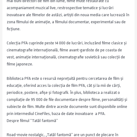
mai buni directori de film din lume, filme mute restaurate cu
acompaniament muzical live, restrospective tematice şi lucrări
inovatoare ale filmelor de astăzi, artişti din noua media care lucrează în
zona filmului de animaţie, a filmului documentar, experimental sau de
ficţiune.
Colecţia PFA cuprinde peste 14 000 de lucrări, incluzând filme clasice şi
cinematografie internaţională, filme avant-gardiste de pe coasta de
vest, animaţie internaţională, cinematografie sovietică sau colecţii de
filme japoneze.
Biblioteca PFA este o resursă nepreţuită pentru cercetarea de film şi
educaţie, oferind acces la colecţia de film PFA, cât şi la mii de cărţi,
periodice, postere, afişe şi fotografii. În plus, biblioteca a realizat o
compliaţie de 95 000 de file documentare despre filme, personalităţi şi
subiecte de film. Multe dintre aceste documente sunt disponibile online
prin intermediul CineFiles, baza de date inovatoare a PFA.
Despre filmul “Tatăl fantomă”
Road-movie nostalgic, „Tatăl fantomă” are un punct de plecare în