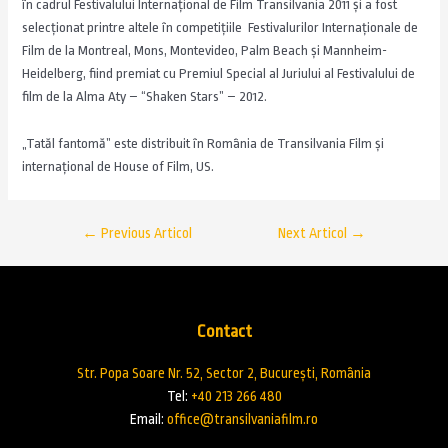
în cadrul Festivalului Internațional de Film Transilvania 2011 şi a fost
selecționat printre altele în competițiile Festivalurilor Internaționale de
Film de la Montreal, Mons, Montevideo, Palm Beach și Mannheim-
Heidelberg, fiind premiat cu Premiul Special al Juriului al Festivalului de
film de la Alma Aty – “Shaken Stars” – 2012.
„Tatăl fantomă” este distribuit în România de Transilvania Film și
internațional de House of Film, US.
←
Previous Articol
Next Articol
→
Contact
Str. Popa Soare Nr. 52, Sector 2, București, România
Tel:
+40 213 266 480
Email:
office@transilvaniafilm.ro