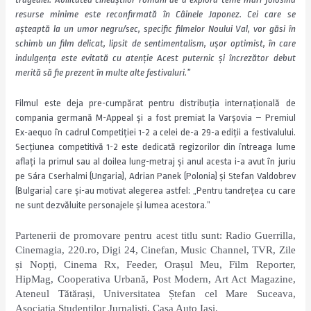
resurse minime este reconfirmată în
Câinele Japonez
. Cei care se
așteaptă la un umor negru/sec, specific filmelor Noului Val, vor găsi în
schimb un film delicat, lipsit de sentimentalism, ușor optimist, în care
indulgența este evitată cu atenție Acest puternic și încrezător debut
merită să fie prezent în multe alte festivaluri.”
Filmul
este deja pre-cumpărat pentru distribuția internațională de
compania germană
M-Appeal și a fost premiat la Varșovia – Premiul
Ex-aequo în cadrul Competiției 1-2 a celei de-a 29-a ediții a festivalului.
Secțiunea competitivă 1-2 este dedicată regizorilor din întreaga lume
aflați la primul sau al doilea lung-metraj și anul acesta i-a avut în juriu
pe Sára Cserhalmi (Ungaria), Adrian Panek (Polonia) și Stefan Valdobrev
(Bulgaria) care și-au motivat alegerea astfel: „Pentru tandrețea cu care
ne sunt dezvăluite personajele și lumea acestora.”
Partenerii de promovare pentru acest titlu sunt: Radio Guerrilla,
Cinemagia, 220.ro, Digi 24, Cinefan, Music Channel, TVR, Zile
și Nopți, Cinema Rx, Feeder, Orașul Meu, Film Reporter,
HipMag, Cooperativa Urbană, Post Modern, Art Act Magazine,
Ateneul Tătărași, Universitatea Ștefan cel Mare Suceava,
Asociația Studenților Jurnaliști, Casa Auto Iași.