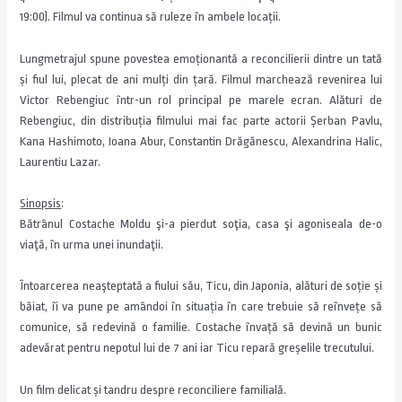
19:00). Filmul va continua să ruleze în ambele locații.
Lungmetrajul spune povestea emoționantă a reconcilierii dintre un tată
și fiul lui, plecat de ani mulți din țară. Filmul marchează revenirea lui
Victor Rebengiuc într-un rol principal pe marele ecran. Alături de
Rebengiuc, din distribuția filmului mai fac parte actorii Șerban Pavlu,
Kana Hashimoto, Ioana Abur, Constantin Drăgănescu, Alexandrina Halic,
Laurentiu Lazar.
Sinopsis
:
Bătrânul Costache Moldu şi-a pierdut soţia, casa şi agoniseala de-o
viaţă, în urma unei inundaţii.
Î
ntoarcerea neaşteptată a fiului său, Ticu, din Japonia,
alături de soţie şi
băiat,
îi va
pune pe amândoi în s
i
tuația în care trebuie să reînveţe să
comunice, să redevină o familie. Costache învaţă să devină un bunic
adevărat pentru nepotul lui de 7 ani iar Ticu repară greşelile trecutului.
Un film delicat şi tandru despre reconciliere familială.