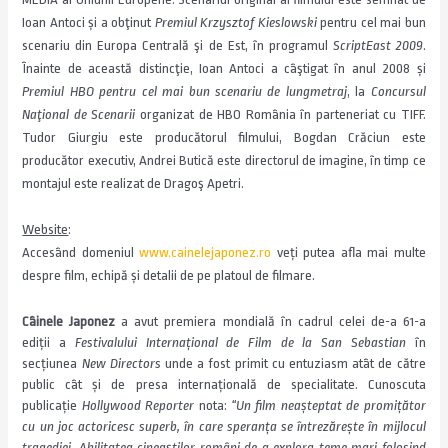
Ioan Antoci și a obţinut
Premiul Krzysztof Kieslowski
pentru cel mai bun
scenariu din Europa Centrală şi de Est, în programul
ScriptEast 2009
.
Înainte de această distincţie, Ioan Antoci a câştigat în anul 2008 și
Premiul HBO pentru cel mai bun scenariu de lungmetraj
, la
Concursul
Naţional de Scenarii
organizat de HBO România în parteneriat cu TIFF.
Tudor Giurgiu este producătorul filmului, Bogdan Crăciun este
producător executiv, Andrei Butică este directorul de imagine, în timp ce
montajul este realizat de Dragoş Apetri.
Website
:
Accesând domeniul
www.cainelejaponez.ro
veți putea afla mai multe
despre film, echipă și detalii de pe platoul de filmare.
Câinele Japonez
a avut premiera mondială în cadrul celei de-a 61-a
ediții a
Festivalului Internațional de Film de la San Sebastian
în
secțiunea
New Directors
unde a fost primit cu entuziasm atât de către
public cât și de presa internațională de specialitate.
Cunoscuta
publicație
Hollywood Reporter
nota:
“Un film neașteptat de promițător
cu un joc actoricesc superb, în care speranța se întrezărește în mijlocul
tragediei.
Abilitatea cineaștilor români de a explora teme mari folosind