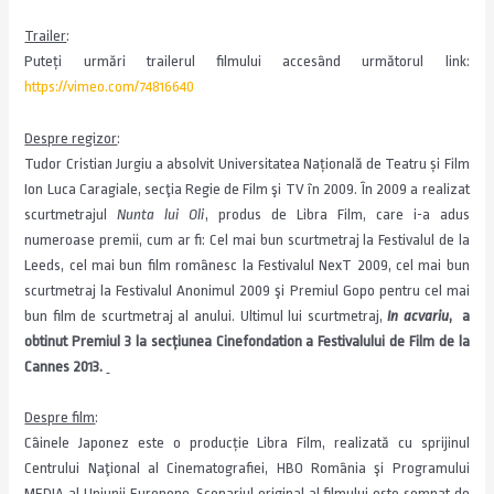
Trailer
:
Puteți urmări trailerul filmului accesând următorul link:
https://vimeo.com/74816640
Despre regizor
:
Tudor Cristian Jurgiu a absolvit Universitatea Națională de Teatru și Film
Ion Luca Caragiale, secţia Regie de Film şi TV în 2009. În 2009 a realizat
scurtmetrajul
Nunta lui Oli
, produs de Libra Film,
care i-a adus
numeroase premii, cum ar fi:
Cel mai bun scurtmetraj la Festivalul de la
Leeds,
cel mai bun film românesc la Festivalul NexT 2009, cel mai bun
scurtmetraj la Festivalul Anonimul 2009 şi Premiul Gopo pentru cel mai
bun film de scurtmetraj al anului. Ultimul lui scurtmetraj,
In acvariu
,
a
obtinut Premiul 3 la secțiunea Cinefondation a Festivalului de Film de la
Cannes 2013.
Despre film
:
Câinele Japonez
este o producție Libra Film, realizată cu sprijinul
Centrului Naţional al Cinematografiei, HBO România şi Programului
MEDIA al Uniunii Europene.
Scenariul original al filmului este semnat de