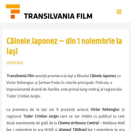
Câinele Japonez – din 1 noiembrie la
Iași
29/10/2013
Transilvania Film
anunță premiera la Iași a filmului
Câinele Japonez
cu
Victor Rebengiuc și Șerban Pavlu în rolurile principale. Pelicula, o
impresionantă dramă de familie, este primul lung-metraj al regizorului
Tudor Cristian Jurgiu.
La premiera de la Iași vor fi prezenți actorul
Victor Rebengiuc
și
regizorul
Tudor Cristian Jurgiu
care se vor întâlni cu publicul la cele
două evenimente de gală de la
Cinema Arthouse Central
– Moldova Mall
(pe 1 noiembrie la ora 18
:00
) și
Ateneul Tătărași
(pe 1 noiembrie la ora