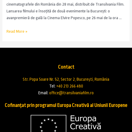
cinematografele din România din 28 mai, distribuit de Transilvania Film.
Lansarea filmului e însoțită de două evenimente la București: o
avanpremieră de gală la Cinema Elvire Popesco, pe 26 mai de la ora …
Read More »
Contact
Str. Popa Soare Nr. 52, Sector 2, București, România
Tel:
+40 213 266 480
Email:
office@transilvaniafilm.ro
Cofinanțat prin programul Europa Creativă al Uniunii Europene