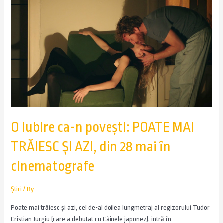
O iubire ca-n povești: POATE MAI
TRĂIESC ȘI AZI, din 28 mai în
cinematografe
Știri
/ By
Poate mai trăiesc și azi, cel de-al doilea lungmetraj al regizorului Tudor
Cristian Jurgiu (care a debutat cu Câinele japonez), intră în