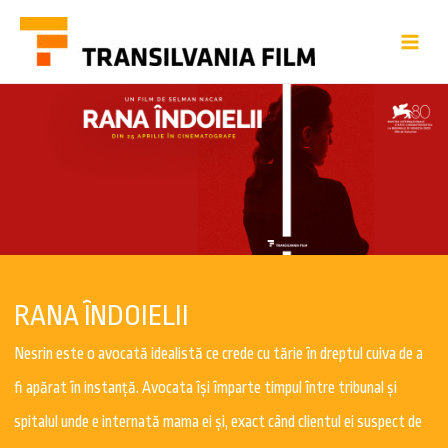
RANA ÎNDOIELII
Nesrin este o avocată idealistă ce crede cu tărie în dreptul cuiva de a
fi apărat în instanţă. Avocata îşi împarte timpul între tribunal şi
spitalul unde e internată mama ei şi, exact când clientul ei suspect de