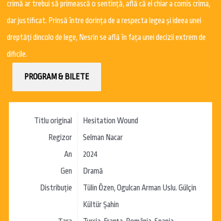
crimă ar trebui să primească o sentinţă, află că el chiar a comis crima,
dar justificat. Prinsă între dorinţa de a respecta legea şi ideea unei
dreptăţi dincolo de lege, Nesrin se află în faţa unei decizii extrem de
dificile.
PROGRAM & BILETE
Titlu original
Hesitation Wound
Regizor
Selman Nacar
An
2024
Gen
Dramă
Distribuție
Tülin Özen, Ogulcan Arman Uslu. Gülçin
Kültür Şahin