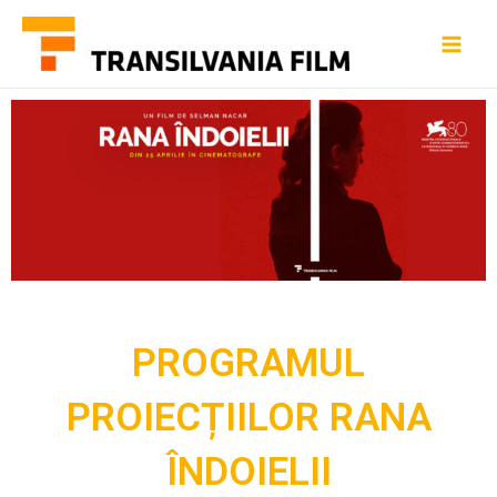
PROGRAMUL
PROIECȚIILOR RANA
ÎNDOIELII