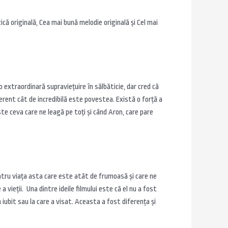
că originală, Cea mai bună melodie originală şi Cel mai
 extraordinară supravieţuire în sălbăticie, dar cred că
erent cât de incredibilă este povestea. Există o forţă a
ste ceva care ne leagă pe toţi şi când Aron, care pare
ntru viaţa asta care este atât de frumoasă şi care ne
 vieţii. Una dintre ideile filmului este că el nu a fost
a iubit sau la care a visat. Aceasta a fost diferenţa şi