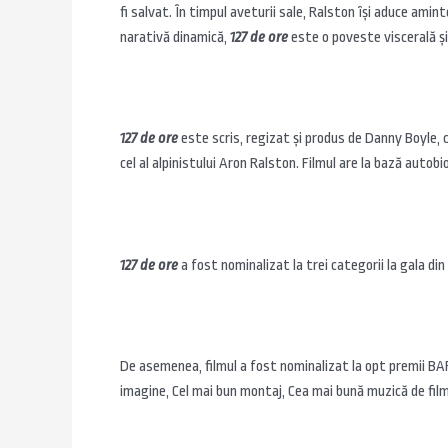
fi salvat. În timpul aveturii sale, Ralston îşi aduce amin
narativă dinamică,
127 de ore
este o poveste viscerală şi 
127 de ore
este scris, regizat şi produs de Danny Boyle, 
cel al alpinistului Aron Ralston. Filmul are la bază autobi
127 de ore
a fost nominalizat la trei categorii la gala di
De asemenea, filmul a fost nominalizat la opt premii BAF
imagine, Cel mai bun montaj, Cea mai bună muzică de film