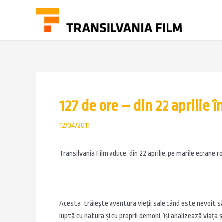
127 de ore – din 22 aprilie
12/04/2011
Transilvania Film aduce, din 22 aprilie, pe marile ecrane 
Acesta trăieşte aventura vieţii sale când este nevoit să î
luptă cu natura şi cu proprii demoni, îşi analizează viaţ