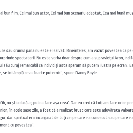
i bun film, Cel mai bun actor, Cel mai bun scenariu adaptat, Cea mai bună muzi
nu le dau drumul până nu este el salvat. Bineînţeles, am văzut povestea ca pe o
urprinde spectatorii. Nu este vorba doar despre cum a supravieţui Aron, indif
iul său curaj remarcabil ca individ şi asta speram să putem ilustra pe ecran. E
te, se întâmplă ceva foarte puternic”, spune Danny Boyle.
h, nu ştiu dacă aş putea face aşa ceva’. Dar eu cred că toţi am face orice pe
ion, în acele şase zile, a fost că a realizat brusc care este adevărata valoare a
ur, dar spiritual era înconjurat de toţi cei pe care i-a cunoscut sau pe care i-
timent cu povestea”.