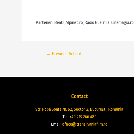
Parteneri: BenQ, Alpinet.ro, Radio Guerrilla, Cinemagia.ro
←
Previous Articol
Contact
Str. Popa Soare Nr. 52, Sector 2, București, România
Tel:
+40 213 266 480
Email:
office@transilvaniafilm.ro