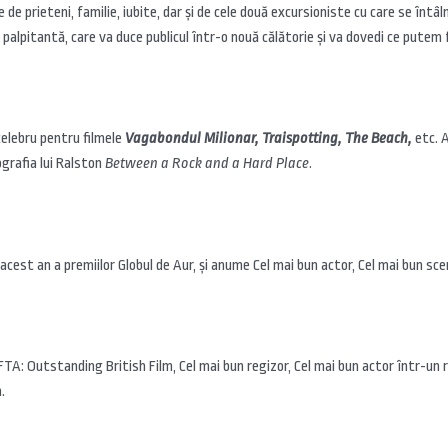
te de prieteni, familie, iubite, dar şi de cele două excursioniste cu care se înt
palpitantă, care va duce publicul într-o nouă călătorie şi va dovedi ce putem 
celebru pentru filmele
Vagabondul Milionar, Traispotting, The Beach,
etc. 
ografia lui Ralston
Between a Rock and a Hard Place
.
n acest an a premiilor Globul de Aur, şi anume Cel mai bun actor, Cel mai bun sc
TA: Outstanding British Film, Cel mai bun regizor, Cel mai bun actor într-un r
.