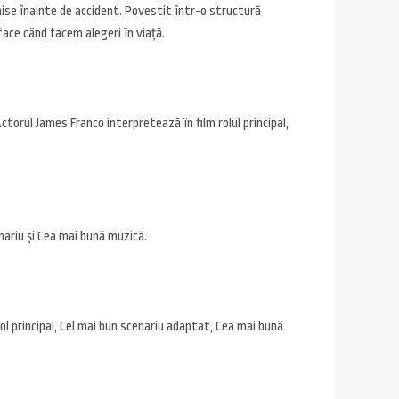
âlnise înainte de accident. Povestit într-o structură
face când facem alegeri în viaţă.
Actorul James Franco interpretează în film rolul principal,
enariu şi Cea mai bună muzică.
ol principal, Cel mai bun scenariu adaptat, Cea mai bună