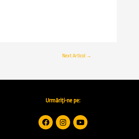
Next Articol
→
Urmăriți-ne pe: