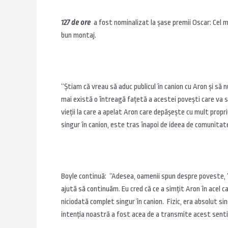
127 de ore
a fost nominalizat la şase premii Oscar: Cel ma
bun montaj.
“Ştiam că vreau să aduc publicul în canion cu Aron şi să 
mai există o întreagă faţetă a acestei poveşti care va s
vieţii la care a apelat Aron care depăşeşte cu mult propr
singur în canion, este tras înapoi de ideea de comunita
Boyle continuă: “Adesea, oamenii spun despre poveste, ‘O
ajută să continuăm. Eu cred că ce a simţit Aron în acel can
niciodată complet singur în canion. Fizic, era absolut sing
intenţia noastră a fost acea de a transmite acest sen