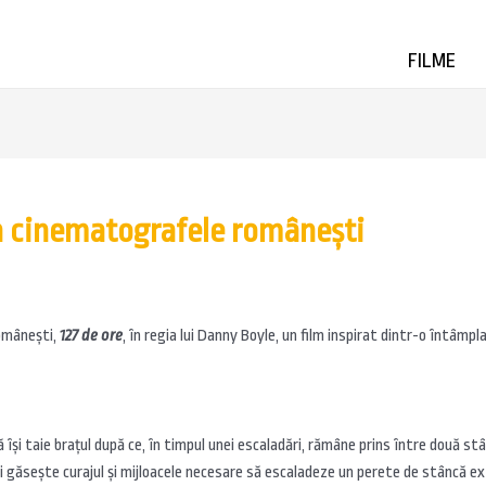
FILME
 în cinematografele româneşti
româneşti,
127 de ore
,
în regia lui Danny Boyle, un film inspirat dintr-o întâmpla
şi taie braţul după ce, în timpul unei escaladări, rămâne prins între două stân
a şi găseşte curajul şi mijloacele necesare să escaladeze un perete de stâncă 