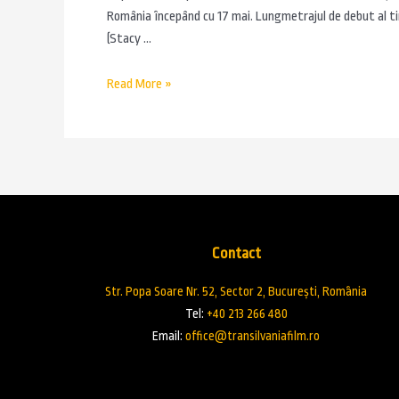
România începând cu 17 mai. Lungmetrajul de debut al tin
(Stacy …
Read More »
Contact
Str. Popa Soare Nr. 52, Sector 2, București, România
Tel:
+40 213 266 480
Email:
office@transilvaniafilm.ro