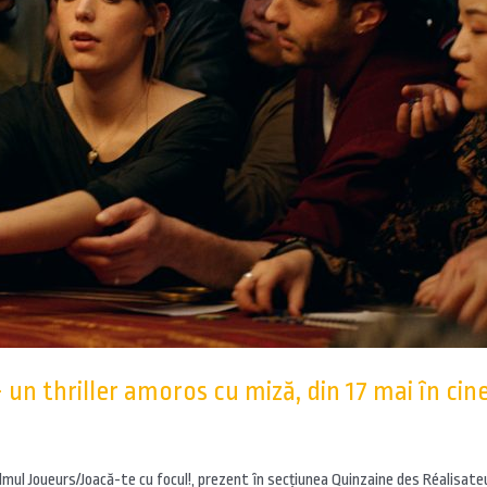
– un thriller amoros cu miză, din 17 mai în ci
filmul Joueurs/Joacă-te cu focul!, prezent în secțiunea Quinzaine des Réalisat