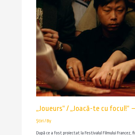
„Joueurs“ / „Joacă-te cu focul!“ 
Știri
/ By
După ce a fost proiectat la Festivalul Filmului Francez, 