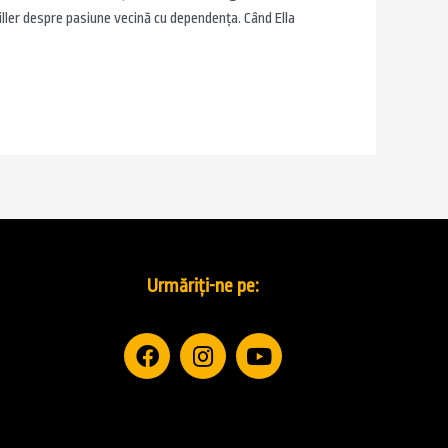
ller despre pasiune vecină cu dependența. Când Ella
Urmăriți-ne pe: