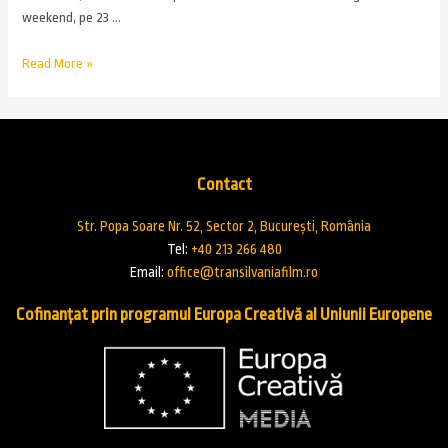
weekend, pe 23 …
Read More »
Contact
Str. Popa Soare Nr. 52, Sector 2, București, România
Tel:
+40 213 266 480
Email:
office@transilvaniafilm.ro
Cofinanțat prin programul Europa Creativă al Uniunii Europene