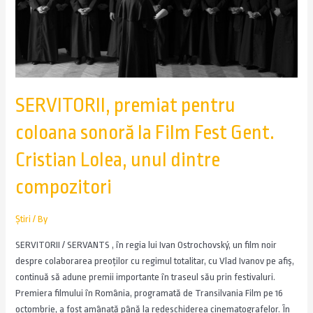
SERVITORII, premiat pentru
coloana sonoră la Film Fest Gent.
Cristian Lolea, unul dintre
compozitori
Știri
/ By
SERVITORII / SERVANTS , în regia lui Ivan Ostrochovský, un film noir
despre colaborarea preoților cu regimul totalitar, cu Vlad Ivanov pe afiș,
continuă să adune premii importante în traseul său prin festivaluri.
Premiera filmului în România, programată de Transilvania Film pe 16
octombrie, a fost amânată până la redeschiderea cinematografelor. În