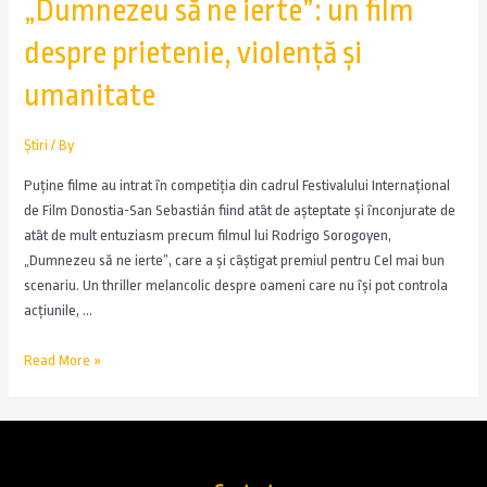
„Dumnezeu să ne ierte”: un film
despre prietenie, violență și
umanitate
Știri
/ By
Puține filme au intrat în competiția din cadrul Festivalului Internațional
de Film Donostia-San Sebastián fiind atât de așteptate și înconjurate de
atât de mult entuziasm precum filmul lui Rodrigo Sorogoyen,
„Dumnezeu să ne ierte”, care a și câștigat premiul pentru Cel mai bun
scenariu. Un thriller melancolic despre oameni care nu își pot controla
acțiunile, …
Read More »