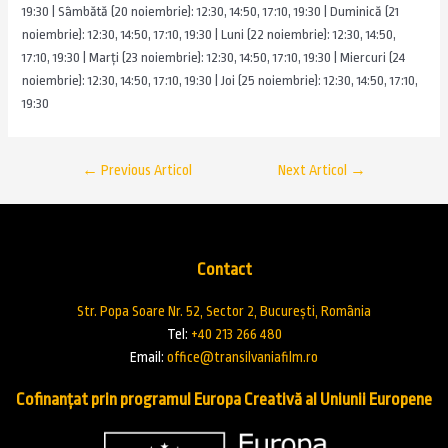
19:30 | Sâmbătă (20 noiembrie): 12:30, 14:50, 17:10, 19:30 | Duminică (21
noiembrie): 12:30, 14:50, 17:10, 19:30 | Luni (22 noiembrie): 12:30, 14:50,
17:10, 19:30 | Marți (23 noiembrie): 12:30, 14:50, 17:10, 19:30 | Miercuri (24
noiembrie): 12:30, 14:50, 17:10, 19:30 | Joi (25 noiembrie): 12:30, 14:50, 17:10,
19:30
←
Previous Articol
Next Articol
→
Contact
Str. Popa Soare Nr. 52, Sector 2, București, România
Tel:
+40 213 266 480
Email:
office@transilvaniafilm.ro
Cofinanțat prin programul Europa Creativă al Uniunii Europene