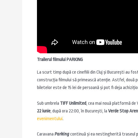
Trailerul filmului PARKING
La scurt timp după ce cinefilii din Cluj și București au fos
construcția filmului să primească atenție. Astfel, două pr
biletelor este de 15 lei de persoană și pot fi deja achiziț
Sub umbrela
TIFF Unlimited
, cea mai nouă platformă de 
22 iunie
, după ora 22:00, în București, la
Verde Stop Are
evenimentului
.
Caravana
Parking
continuă și ea nestingherită traseul p