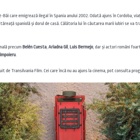
-Băi care emigrează ilegal în Spania anului 2002. Odată ajuns în Cordoba, via
reață spaniolă și dorul de casă. Călătoria lui în căutarea marii iubiri se va 
ională precum
Belén Cuesta
,
Ariadna Gil
,
Luis Bermejo
, dar și actori români foar
Cimpoieru
.
it de Transilvania Film. Cei care încă nu au ajuns la cinema, pot consulta prog