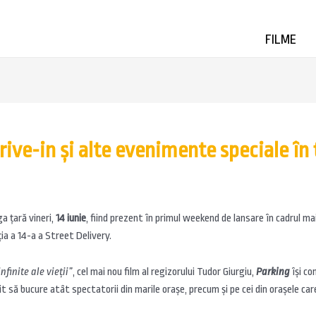
FILME
drive-in și alte evenimente speciale în 
a țară vineri,
14 iunie
, fiind prezent în primul weekend de lansare în cadrul m
ia a 14-a a Street Delivery.
nfinite ale vieţii”
, cel mai nou film al regizorului Tudor Giurgiu,
Parking
își co
 să bucure atât spectatorii din marile orașe, precum și pe cei din orașele care