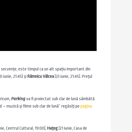
 secvențe, este timpul ca un alt spațiu important din
0 iunie, 21:45) și
Râmnicu Vâlcea
(23 iunie, 21:45). Prețul
oricum,
Parking
va fi proiectat sub clar de lună sâmbătă
d – muzică și filme sub clar de lună” regăsiți pe
pagina
nie, Centrul Cultural, 19:00),
Hațeg
(21 iunie, Casa de