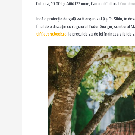
Cultură, 19:00) și
Aiud
(22 iunie, Căminul Cultural Ciumbrud
Încă o proiecție de gală va fi organizată și în
Sibiu
, în des
final de o discuție cu regizorul Tudor Giurgiu, scriitorul 
tiff.eventbook.ro
, la prețul de 20 de lei înaintea zilei de 