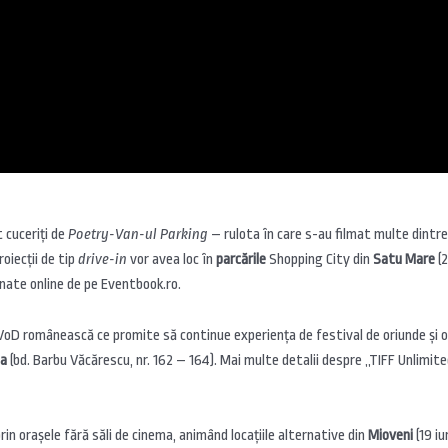
t cuceriți de
Poetry-Van-ul Parking
– rulota în care s-au filmat multe dintre
oiecții de tip
drive-in
vor avea loc în
parcările
Shopping City din
Satu Mare
(2
ionate online de pe Eventbook.ro.
VoD românească ce promite să continue experiența de festival de oriunde și 
na
(bd. Barbu Văcărescu, nr. 162 – 164). Mai multe detalii despre „TIFF Unlimite
rin orașele fără săli de cinema, animând locațiile alternative din
Mioveni
(19 iu