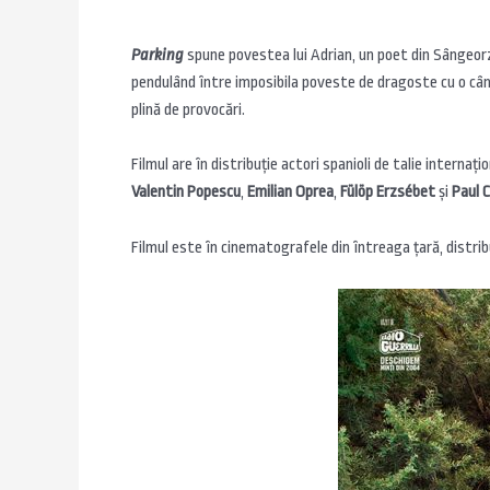
Parking
spune povestea lui Adrian, un poet din Sângeorz
pendulând între imposibila poveste de dragoste cu o cântă
plină de provocări.
Filmul are în distribuție actori spanioli de talie internaț
Valentin Popescu
,
Emilian Oprea
,
Fülöp Erzsébet
și
Paul 
Filmul este în cinematografele din întreaga țară, distribu