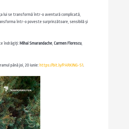
ța lui se transformă într-o aventură complicată,
transforma într-o poveste surprinzătoare, sensibilă și
te îndrăgiți:
Mihai Smarandache
,
Carmen Florescu
,
ramul până joi, 20 iunie:
https://bit.ly/PARKING-S1
.