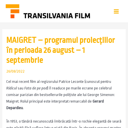
MAIGRET – programul proiecțiilor
în perioada 26 august – 1
septembrie
26/08/2022
Cel mai recent film al regizorului Patrice Leconte (cunoscut pentru
Ridicul
sau
Fata de pe pod
) îl readuce pe marile ecrane pe celebrul
comisar parizian din bestsellerurile polițiste ale lui George Simenon:
Maigret. Rolul principal este interpretat remarcabil de
Gerard
Depardieu
.
În 1953, o tânără necunoscută îmbrăcată într-o rochie elegantă de seară
este găsită fără suflare într-o piață din Paris. În absența vreunui martor