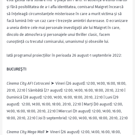
și fără posibilitatea de a-i afla identitatea, comisarul Maigret încearcă
să înțeleagă circumstanțele misterioase în care a murit victima și să
facă lumină într-un caz care-i trezește amintiri dureroase. O ecranizare
a uneia dintre cele mai personale investigații ale lui Maigret în care,
dincolo de atmosfera și personajele unui thriller clasic, facem
cunoștință cu trecutul comisarului, umanismul și obsesiile lui.
Iată programul proiecțiilor în perioada 26 august-1 septembrie 2022:
BUCUREȘTI
Cinema City AFI Cotroceni
➤ Vineri (26 august): 12:00, 14:00, 16:00, 18:00,
20:10, 22:10 | Sâmbătă (27 august): 12:00, 14:00, 16:00, 18:00, 20:10, 22:10 |
Duminică (28 august): 12:00, 14:00, 16:00, 18:00, 20:10, 22:10 | Luni (29
august): 12:00, 14:00, 16:00, 18:00, 20:10, 22:10 | Marți (30 august): 12:00,
14:00, 16:00, 18:00, 20:10, 22:10 | Miercuri (31 august): 12:00, 14:00, 16:00,
18:00, 20:10, 22:10 | Joi (1 septembrie): 12:00, 14:00, 16:00, 18:00, 20:10, 22:10
Cinema City Mega Mall
➤ Vineri (26 august): 12:00, 14:00, 16:00, 18:00,