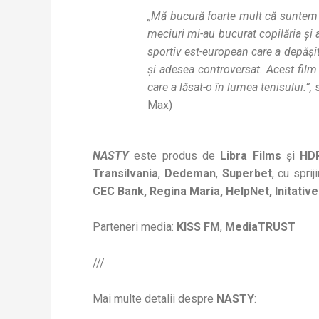
„Mă bucură foarte mult că suntem co
meciuri mi-au bucurat copilăria și a
sportiv est-european care a depășit 
și adesea controversat. Acest fil
care a lăsat-o în lumea tenisului.”,
Max)
NASTY
este produs de
Libra Films
și
HDR
Transilvania
,
Dedeman
,
Superbet
, cu sprij
CEC Bank, Regina Maria, HelpNet, Initativ
Parteneri media:
KISS FM
,
MediaTRUST
///
Mai multe detalii despre
NASTY
: