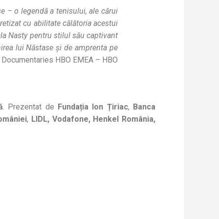
e – o legendă a tenisului, ale cărui
etizat cu abilitate călătoria acestui
cla Nasty pentru stilul său captivant
irea lui Năstase și de amprenta pe
ers Documentaries HBO EMEA – HBO
ă
. Prezentat de
Fundația Ion Țiriac
,
Banca
omâniei
,
LIDL, Vodafone, Henkel România,