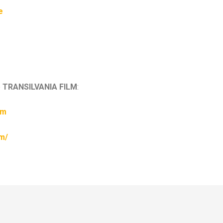
e
e
TRANSILVANIA FILM
:
lm
lm/