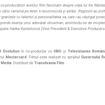
-producătorii acestui film fascinant despre viața lui Ilie Năstas
 cărui carismă pe teren e recunoscută și astăzi. Regizorii au portr
granițele cu talentul și personalitatea sa, care i-au câștigat pore
m prinde esența unui adevărat showman, amintindu-ne de moșten
spune Hanka Kastelicová (Vice President & Executive Produc
 Evolution
în co-producție cu
HBO
și
Televiziunea Român
inul
Mastercard
. Filmul este realizat cu sprijinul
Guvernului R
e Media
. Distribuit de
Transilvania Film
.