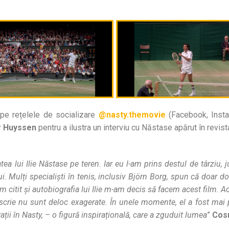
pe rețelele de socializare
@nasty.themovie
(Facebook, Insta
 Huyssen
pentru a ilustra un interviu cu Năstase apărut în revis
tea lui Ilie Năstase pe teren. Iar eu l-am prins destul de târziu
. Mulți specialiști în tenis, inclusiv Björn Borg, spun că doar doi
m citit și autobiografia lui Ilie m-am decis să facem acest film.
descrie nu sunt deloc exagerate. În unele momente, el a fost mai p
ții în Nasty, – o figură inspirațională, care a zguduit lumea
”
Cos