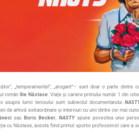
mecător”, „temperamental”, „arogant”– sunt doar o parte dintre c
nul român
Ilie Năstase
. Viața și cariera primului număr 1 din ist
-o asupra lumii tenisului sunt subiectul documentarului
NAST
ni de arhivă extraordinare și interviuri cu unii dintre cei mai cu
ăneci
sau
Boris Becker
,
NASTY
spune povestea unui perso
lația cu Năstase, acesta fiind primul sportiv profesionist care a