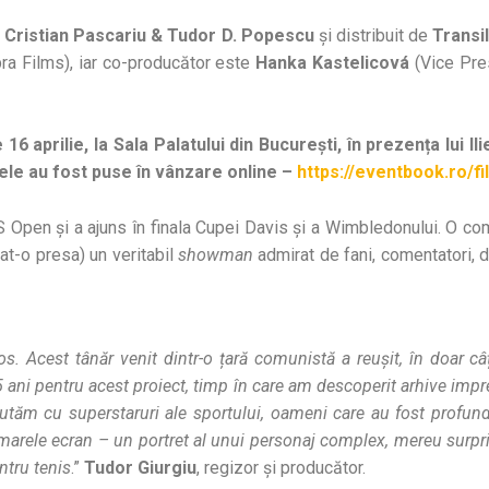
, Cristian Pascariu & Tudor D. Popescu
și distribuit de
Transi
ra Films), iar co-producător este
Hanka Kastelicová
(Vice Pre
6 aprilie, la Sala Palatului din București, în prezența lui Ilie
ele au fost puse în vânzare online –
https://eventbook.ro/f
 Open și a ajuns în finala Cupei Davis și a Wimbledonului. O combi
at-o presa) un veritabil
showman
admirat de fani, comentatori, d
los. Acest tânăr venit dintr-o țară comunistă a reușit, în doar c
5 ani pentru acest proiect, timp în care am descoperit arhive impre
ăm cu superstaruri ale sportului, oameni care au fost profund in
marele ecran – un portret al unui personaj complex, mereu surprin
ntru tenis
.”
Tudor Giurgiu
, regizor și producător.