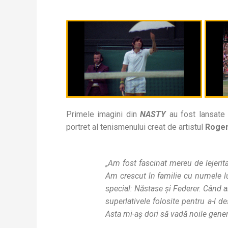
Primele imagini din
NASTY
au fost lansate 
portret al tenismenului creat de artistul
Roger
„
Am fost fascinat mereu de lejerita
Am crescut în familie cu numele lui
special: Năstase și Federer. Când a
superlativele folosite pentru a-l 
Asta mi-aș dori să vadă noile genera