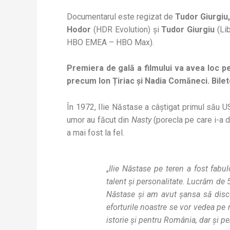
Documentarul este regizat de
Tudor Giurgiu
Hodor
(HDR Evolution) și
Tudor Giurgiu
(Lib
HBO EMEA – HBO Max).
Premiera de gală a filmului va avea loc pe 1
precum Ion Țiriac și Nadia Comăneci. Bilet
În 1972, Ilie Năstase a câștigat primul său US
umor au făcut din
Nasty
(porecla pe care i-a d
a mai fost la fel.
„
Ilie Năstase pe teren a fost fabu
talent și personalitate. Lucrăm de 
Năstase și am avut șansa să discut
eforturile noastre se vor vedea pe 
istorie și pentru România, dar și pe