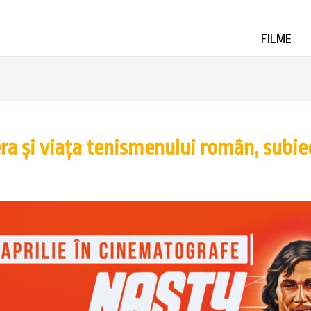
FILME
iera și viața tenismenului român, sub