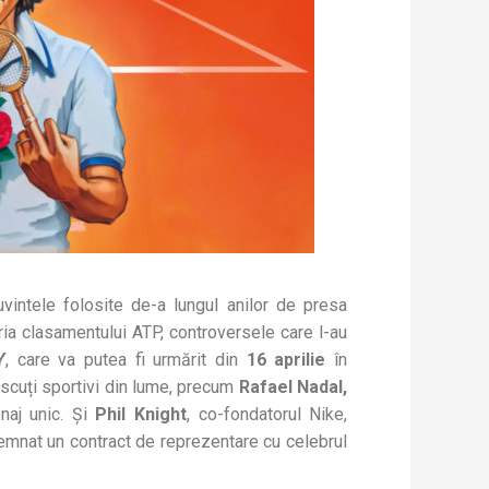
uvintele folosite de-a lungul anilor de presa
oria clasamentului ATP, controversele care l-au
Y
, care va putea fi urmărit din
16 aprilie
în
noscuți sportivi din lume, precum
Rafael Nadal,
naj unic. Și
Phil Knight
, co-fondatorul Nike,
 semnat un contract de reprezentare cu celebrul