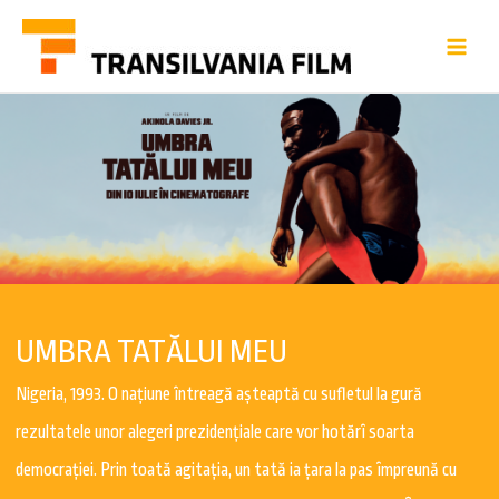
UMBRA TATĂLUI MEU
Nigeria, 1993. O națiune întreagă așteaptă cu sufletul la gură
rezultatele unor alegeri prezidențiale care vor hotărî soarta
democrației. Prin toată agitația, un tată ia țara la pas împreună cu