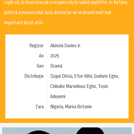
copiii săi, în încercarea de a recupera niște salarii neplătite. În furtuna
politică a momentului, însă, drumul lor se va dovedi mult mai
important decât atât.
Regizor
Akinola Davies Jr.
An
2025
Gen
Dramă
Distribuție
Ṣọpẹ́ Dìrísù, Efon Wini, Godwin Egbo,
Chibuike Marvellous Egbo, Tosin
Adeyemi
Țara
Nigeria, Marea Britanie