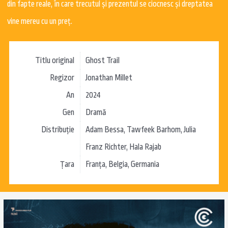
din fapte reale, în care trecutul și prezentul se ciocnesc și dreptatea
vine mereu cu un preț.
Titlu original
Ghost Trail
Regizor
Jonathan Millet
An
2024
Gen
Dramă
Distribuție
Adam Bessa, Tawfeek Barhom, Julia
Franz Richter, Hala Rajab
Țara
Franța, Belgia, Germania