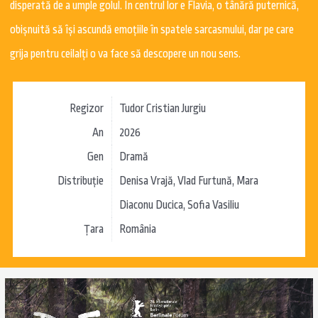
disperată de a umple golul. În centrul lor e Flavia, o tânără puternică,
obișnuită să își ascundă emoțiile în spatele sarcasmului, dar pe care
grija pentru ceilalți o va face să descopere un nou sens.
Regizor
Tudor Cristian Jurgiu
An
2026
Gen
Dramă
Distribuție
Denisa Vrajă, Vlad Furtună, Mara
Diaconu Ducica, Sofia Vasiliu
Țara
România