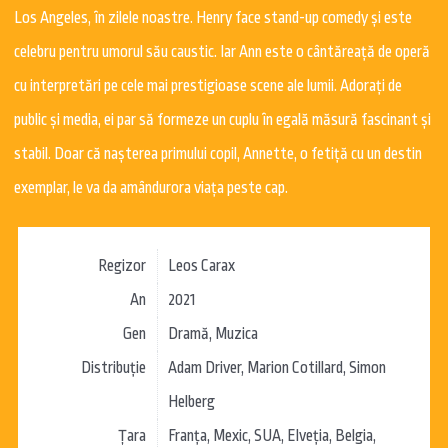
Los Angeles, în zilele noastre. Henry face stand-up comedy şi este
celebru pentru umorul său caustic. Iar Ann este o cântăreaţă de operă
cu interpretări pe cele mai prestigioase scene ale lumii. Adoraţi de
public şi media, ei par să formeze un cuplu în egală măsură fascinant şi
stabil. Doar că naşterea primului copil, Annette, o fetiţă cu un destin
exemplar, le va da amândurora viaţa peste cap.
Regizor
Leos Carax
An
2021
Gen
Dramă, Muzica
Distribuție
Adam Driver, Marion Cotillard, Simon
Helberg
Țara
Franța, Mexic, SUA, Elveția, Belgia,