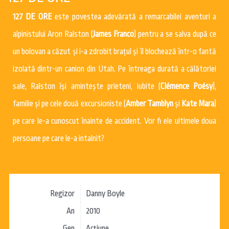
127 DE ORE
este povestea adevărată a remarcabilei aventuri a
alpinistului Aron Ralston (
James Franco
) pentru a se salva după ce
un bolovan a căzut şi i-a zdrobit braţul şi îl blochează într-o fantă
izolată dintr-un canion din Utah. Pe întreaga durată a călătoriei
sale, Ralston îşi aminteşte prieteni, iubite (
Clémence Poésy
),
familie şi pe cele două excursioniste (
Amber Tamblyn
şi
Kate Mara
)
pe care le-a cunoscut înainte de accident. Vor fi ele ultimele doua
persoane pe care le-a intalnit?
Regizor
Danny Boyle
An
2010
Gen
Acțiune