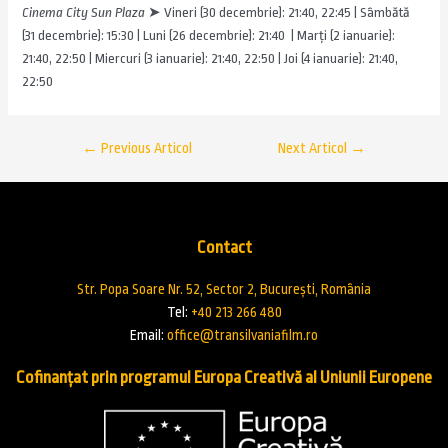
Cinema City Sun Plaza
➤ Vineri (30 decembrie): 21:40, 22:45 | Sâmbătă
(31 decembrie): 15:30 | Luni (26 decembrie): 21:40 | Marți (2 ianuarie):
21:40, 22:50 | Miercuri (3 ianuarie): 21:40, 22:50 | Joi (4 ianuarie): 21:40,
22:50
←
Previous Articol
Next Articol
→
Contact
Str. Popa Soare Nr. 52, Sector 2, București, România
Tel:
+40 213 266 480
Email:
office@transilvaniafilm.ro
Cofinanțat prin programul Europa Creativă al Uniunii Europene