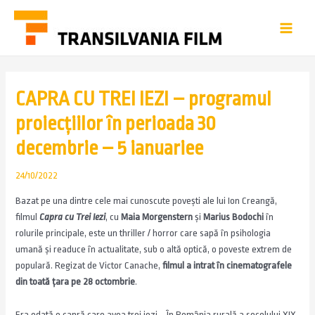
CAPRA CU TREI IEZI – programul
proiecțiilor în perioada 30
decembrie – 5 ianuariee
24/10/2022
Bazat pe una dintre cele mai cunoscute povești ale lui Ion Creangă,
filmul
Capra cu Trei Iezi
, cu
Maia Morgenstern
și
Marius Bodochi
în
rolurile principale, este un thriller / horror care sapă în psihologia
umană și readuce în actualitate, sub o altă optică, o poveste extrem de
populară. Regizat de Victor Canache,
filmul a intrat în cinematografele
din toată țara pe 28 octombrie
.
Era odată o capră care avea trei iezi… În România rurală a secolului XIX,