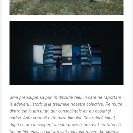
„
M-a preocupat să pun în discuție felul în care ne raportăm
la adevărul istoric și la traumele noastre colective. Pe multe
dintre ele le-am uitat, dar consecințele lor au ecouri și
astăzi. Asta cred că este miza filmului. Chiar dacă inițial,
după ce am descoperit aceste povești, am avut tentația să
fac un film epic, cu cât am citit mai mult mi-am dat seama