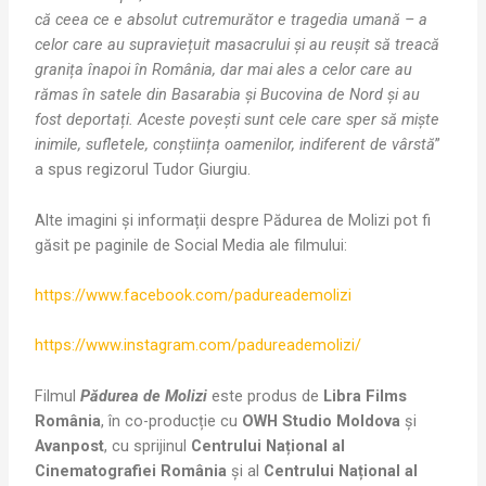
că ceea ce e absolut cutremurător e tragedia umană – a
celor care au supraviețuit masacrului și au reușit să treacă
granița înapoi în România, dar mai ales a celor care au
rămas în satele din Basarabia și Bucovina de Nord și au
fost deportați. Aceste povești sunt cele care sper să miște
inimile, sufletele, conștiința oamenilor, indiferent de vârstă
”
a spus regizorul Tudor Giurgiu.
Alte imagini și informații despre Pădurea de Molizi pot fi
găsit pe paginile de Social Media ale filmului:
https://www.facebook.com/padureademolizi
https://www.instagram.com/padureademolizi/
Filmul
Pădurea de Molizi
este produs de
Libra Films
România
, în co-producție cu
OWH Studio Moldova
și
Avanpost
, cu sprijinul
Centrului Național al
Cinematografiei România
și al
Centrului Național al