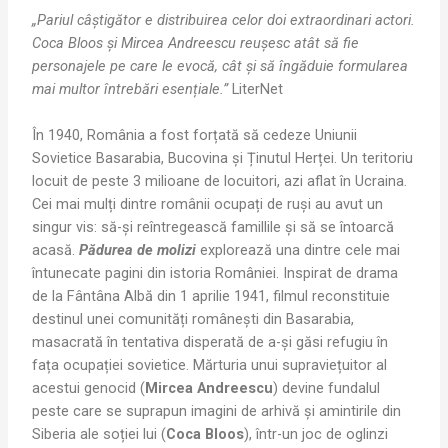
„Pariul câștigător e distribuirea celor doi extraordinari actori.
Coca Bloos și Mircea Andreescu reușesc atât să fie
personajele pe care le evocă, cât și să îngăduie formularea
mai multor întrebări esențiale.”
LiterNet
În 1940, România a fost forțată să cedeze Uniunii
Sovietice Basarabia, Bucovina și Ținutul Herței. Un teritoriu
locuit de peste 3 milioane de locuitori, azi aflat în Ucraina.
Cei mai mulți dintre românii ocupați de ruși au avut un
singur vis: să-și reîntregească famillile și să se întoarcă
acasă.
Pădurea de molizi
explorează una dintre cele mai
întunecate pagini din istoria României. Inspirat de drama
de la Fântâna Albă din 1 aprilie 1941, filmul reconstituie
destinul unei comunități românești din Basarabia,
masacrată în tentativa disperată de a-și găsi refugiu în
fața ocupației sovietice. Mărturia unui supraviețuitor al
acestui genocid (
Mircea Andreescu
) devine fundalul
peste care se suprapun imagini de arhivă și amintirile din
Siberia ale soției lui (
Coca Bloos
), într-un joc de oglinzi