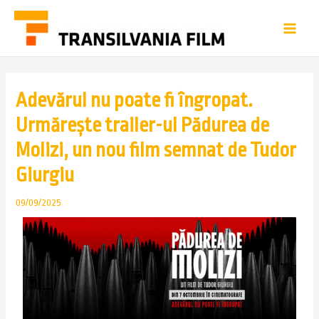
Adevărul nu poate fi îngropat.
Urmărește trailer-ul Pădurea de
Molizi, un nou film semnat de Tudor
Giurgiu
09/09/2025