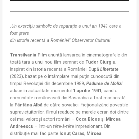
„Un exercițiu simbolic de reparație a unui an 1941 care a
fost șters
din istoria recentă a României” Observator Cultural
Transilvania Film
anunță lansarea în cinematografele din
toată țara a unui nou film semnat de
Tudor Giurgiu
,
inspirat din istoria recentă a României. După
Libertate
(2023), bazat pe o întâmplare mai puțin cunoscută din
timpul Revoluției din decembrie 1989,
Pădurea de Molizi
aduce în actualitate momentul
1 aprilie 1941
, când o
comunitate românească din Basarabia a fost masacrată
la
Fântâna Albă
de către sovietici. Ficționalizând poveștile
supraviețuitorilor, filmul readuce pe marele ecran doi dintre
cei mai valoroși actori români –
Coca Bloos
și
Mircea
Andreescu
– într-un
tête-à-tête
impresionant. Din
distribuție mai fac parte
Ionuț Caras
,
Mircea