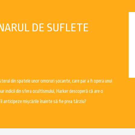
NARUL DE SUFLETE
erul din spatele unor omoruri șocante, care par a fi opera unui
ar indicii din sfera ocultismului, Harker descoperă că are o
i anticipeze mișcările înainte să fie prea târziu?