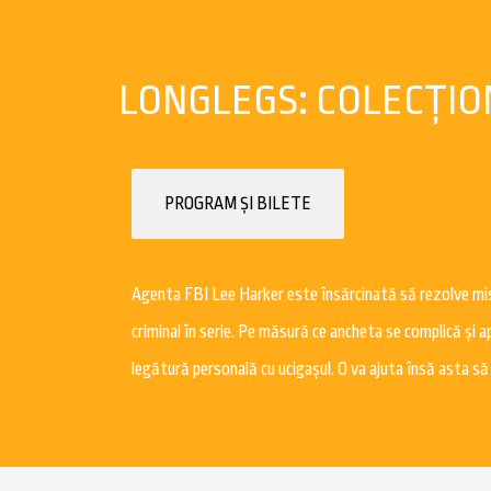
LONGLEGS: COLECȚIO
PROGRAM ȘI BILETE
Agenta FBI Lee Harker este însărcinată să rezolve mist
criminal în serie. Pe măsură ce ancheta se complică și ap
legătură personală cu ucigașul. O va ajuta însă asta să î