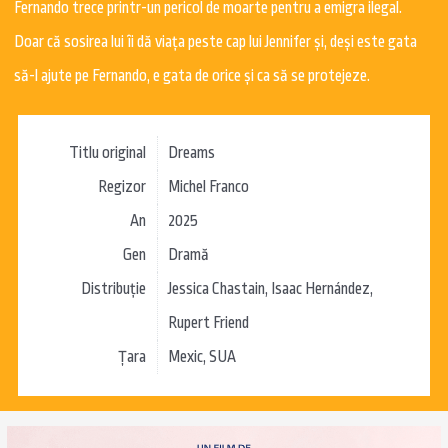
Fernando trece printr-un pericol de moarte pentru a emigra ilegal.
Doar că sosirea lui îi dă viaţa peste cap lui Jennifer şi, deşi este gata
să-l ajute pe Fernando, e gata de orice şi ca să se protejeze.
Titlu original
Dreams
Regizor
Michel Franco
An
2025
Gen
Dramă
Distribuție
Jessica Chastain, Isaac Hernández,
Rupert Friend
Țara
Mexic, SUA