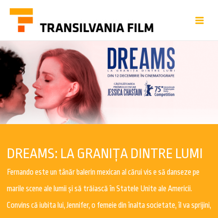
DREAMS: LA GRANIȚA DINTRE LUMI
Fernando este un tânăr balerin mexican al cărui vis e să danseze pe
marile scene ale lumii şi să trăiască în Statele Unite ale Americii.
Convins că iubita lui, Jennifer, o femeie din înalta societate, îl va sprijini,